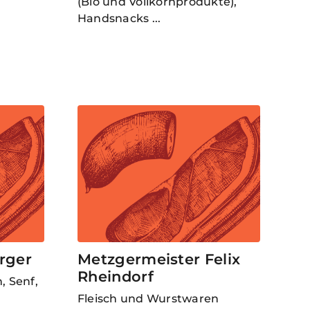
(Bio und Vollkornprodukte),
Handsnacks ...
rger
Metzgermeister Felix
Rheindorf
, Senf,
Fleisch und Wurstwaren