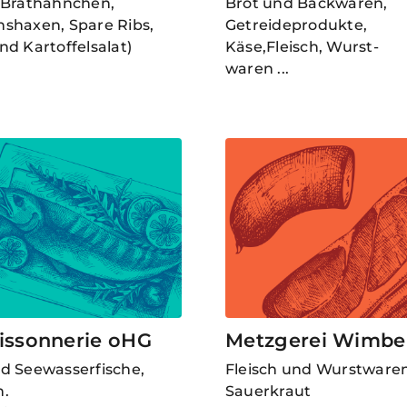
(Brathähnchen,
Brot und Backwaren,
shaxen, Spare Ribs,
Getreideprodukte,
nd Kartoffelsalat)
Käse,Fleisch, Wurst-
waren ...
issonnerie oHG
Metzgerei Wimbe
d Seewasserfische,
Fleisch und Wurstwaren
h.
Sauerkraut