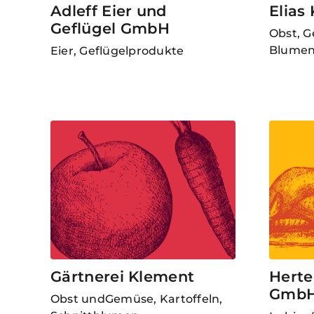
Adleff Eier und
Elias
Geflügel GmbH
Obst, G
Blumen
Eier, Geflügelprodukte
Gärtnerei Klement
Herte
Gmb
Obst undGemüse, Kartoffeln,