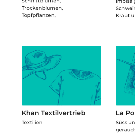
Schnittblumen,
Imbiss 
Trockenblumen,
Schwein
Topfpflanzen,
Kraut u
Khan Textilvertrieb
La Po
Textilien
Süss un
geräuc