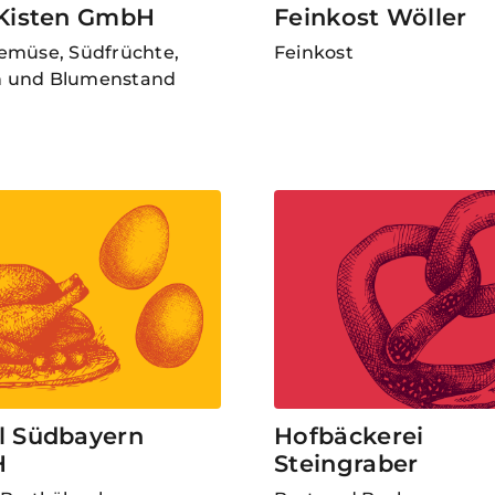
 Kisten GmbH
Feinkost Wöller
emüse, Südfrüchte,
Feinkost
 und Blumenstand
l Südbayern
Hofbäckerei
H
Steingraber