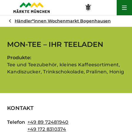
Hau
Händler*innen Wochenmarkt Bogenhausen
MON-TEE – IHR TEELADEN
Produkte:
Tee und Teezubehör, kleines Kaffeesortiment,
Kandiszucker, Trinkschokolade, Pralinen, Honig
KONTAKT
Telefon
+49 89 72481940
+49 172 8310374