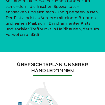
So können die Besucher*innen rundherum
schlendern, die frischen Spezialitäten
entdecken und sich fachkundig beraten lassen.
Der Platz lockt außerdem mit einem Brunnen
und einem Maibaum. Ein charmanter Platz
und sozialer Treffpunkt in Haidhausen, der zum
Verweilen einlädt.
ÜBERSICHTSPLAN UNSERER
HÄNDLER*INNEN