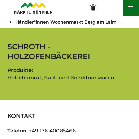
Hau
Händler*innen Wochenmarkt Berg am Laim
SCHROTH -
HOLZOFENBÄCKEREI
Produkte:
Holzofenbrot, Back und Konditoreiwaren
KONTAKT
Telefon
+49 176 40085466