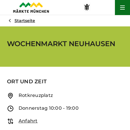
Hau
Startseite
WOCHENMARKT NEUHAUSEN
ORT UND ZEIT
Adresse
Rotkreuzplatz
Öffnungszeiten
Donnerstag 10:00 - 19:00
Anfahrt
Anfahrt